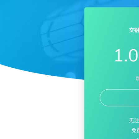
交钥
1.
无注
免