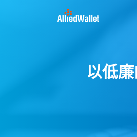
Skip
to
content
以低廉