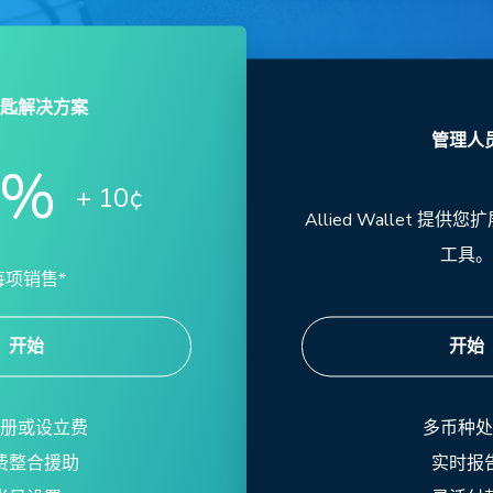
匙解决方案
管理人
0%
+ 10¢
Allied Wallet 提
工具。
每项销售*
开始
开始
册或设立费
多币种处
费整合援助
实时报