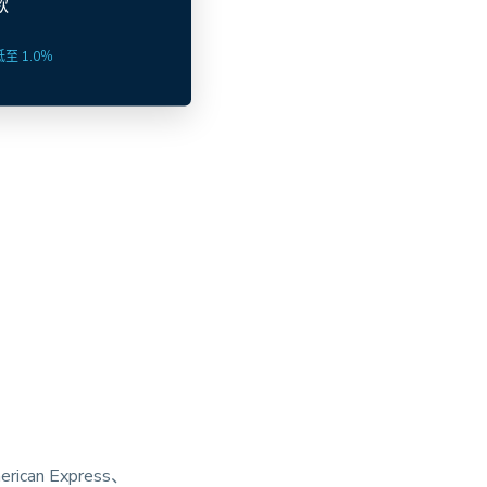
款
至 1.0％
rican Express、