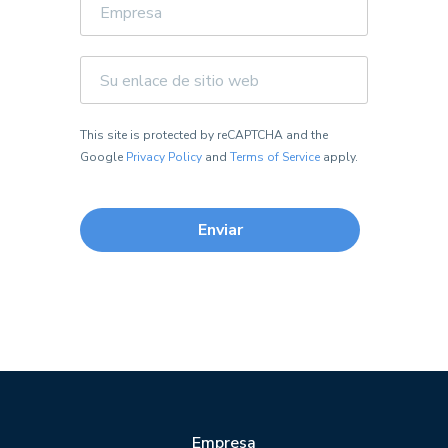
Empresa
Su
enlace
de
This site is protected by reCAPTCHA and the
sitio
web
Google
Privacy Policy
and
Terms of Service
apply.
Empresa