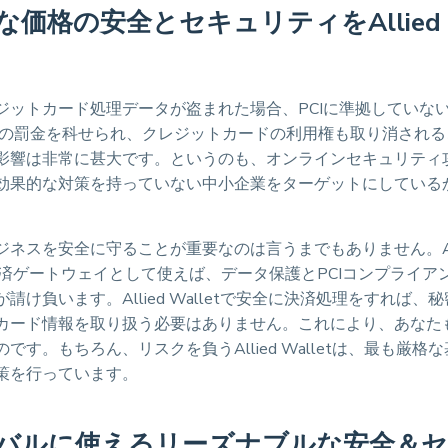
価格の安全とセキュリティをAllied W
ジットカード処理データが盗まれた場合、PCIに準拠していな
ルの罰金を科せられ、クレジットカードの利用権も取り消される
影響は非常に甚大です。というのも、オンラインセキュリティ攻
効果的な対策を持っていない中小企業をターゲットにしている
ジネスを安全に守ることが重要なのは言うまでもありません。All
tを決済ゲートウェイとして使えば、データ保護とPCIコンプライア
請け負います。Allied Walletで安全に決済処理をすれば、
カード情報を取り扱う必要はありません。これにより、あなた
です。もちろん、リスクを負うAllied Walletは、最も厳格
策を行っています。
バルに使えるリーズナブルな安全＆