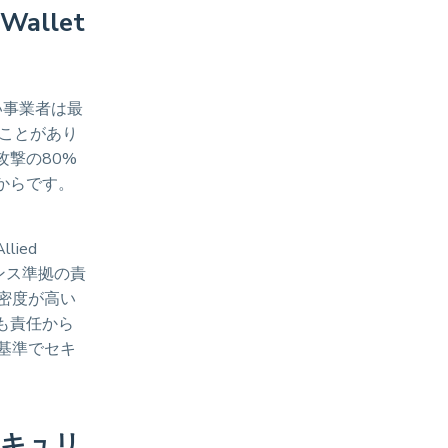
allet
い事業者は最
ことがあり
撃の80%
からです。
ied
ンス準拠の責
秘密度が高い
も責任から
な基準でセキ
セキュリ