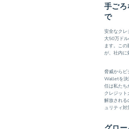
手ごろな
で
安全なクレ
大50万ド
ます。この
が、社内に
脅威からビ
Walle
任は私たちが
クレジット
解放されるの
ュリティ対
グロー