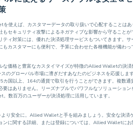
策
 Walletを使えば、カスタマーデータの取り扱いで心配することは
社もセキュリティ攻撃によるネガティブな影響から守ることが
リティ対策には、優れた決済処理サービスもついてきます。サ
にもカスタマーにも便利で、予算に合わせた各種機能が備わっ
な価格と豊富なカスタイマイズが特徴のAllied Walletの決
ースのグローバル市場に漕ぎだすあなたのビジネスを応援します。A
は195カ国以上、164の通貨で取引を行うことができます。複数
必要はありません。リーズナブルでパワフルなソリューション
 Wallet。数百万のユーザーが決済処理に活用しています。
より安全に。Allied Walletと手を組みましょう。安全な決
ンに関する詳細、または登録については、Allied Walletに