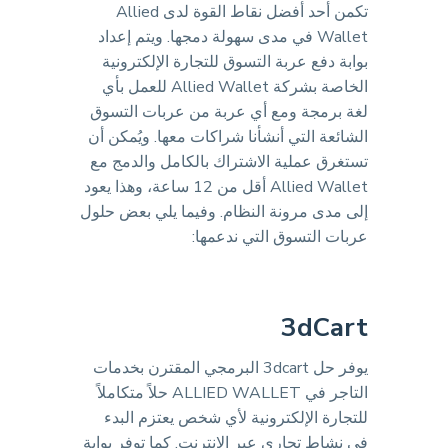
تكمن أحد أفضل نقاط القوة لدى Allied
Wallet في مدى سهولة دمجها. ويتم إعداد
بوابة دفع عربة التسوق للتجارة الإلكترونية
الخاصة بشركة Allied Wallet للعمل بأي
لغة برمجة ومع أي عربة من عربات التسوق
الشائعة التي أنشأنا شراكات معها. ويُمكن أن
تستغرق عملية الاشتراك بالكامل والدمج مع
Allied Wallet أقل من 12 ساعة، وهذا يعود
إلى مدى مرونة النظام. وفيما يلي بعض حلول
عربات التسوق التي ندعمها:
3dCart
يوفر حل 3dcart البرمجي المقترن بخدمات
التاجر في ALLIED WALLET حلاً متكاملاً
للتجارة الإلكترونية لأي شخص يعتزم البدء
في نشاط تجاري عبر الإنترنت. كما توفر بوابة