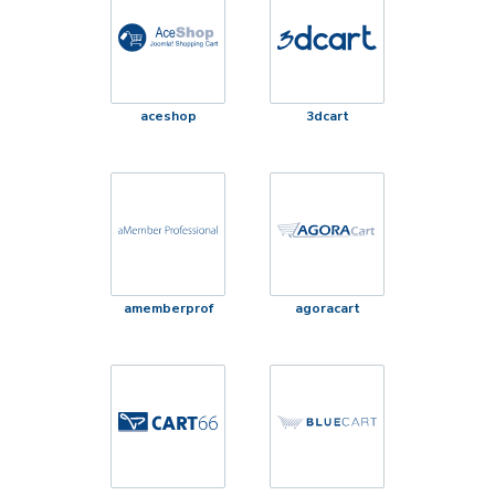
aceshop
3dcart
amemberprof
agoracart