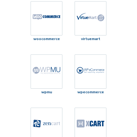
woocommerce
virtuemart
wpmu
wpecommerce