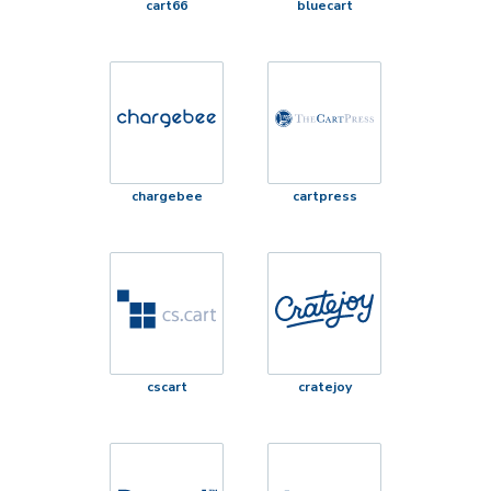
cart66
bluecart
chargebee
cartpress
cscart
cratejoy